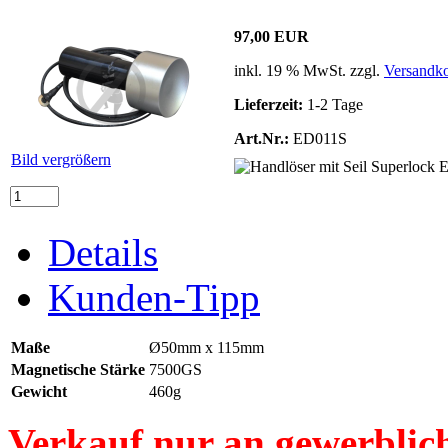
97,00 EUR
inkl. 19 % MwSt. zzgl.
Versandko
Lieferzeit:
1-2 Tage
Art.Nr.:
ED011S
Bild vergrößern
Details
Kunden-Tipp
Maße
Ø50mm x 115mm
Magnetische Stärke
7500GS
Gewicht
460g
Verkauf nur an gewerblic